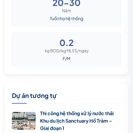
20-30
Năm
Tuổi thọ hệ thống
0.2
kg BOD/kg MLSS/ngày
F/M
Dự án tương tự
Thi công hệ thống xử lý nước thải
Khu du lịch Sanctuary Hồ Tràm –
Giai đoạn 1