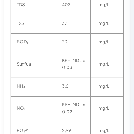
TDS
402
mg/L
TSS
37
mg/L
BOD₅
23
mg/L
KPH, MDL =
Sunfua
mg/L
0,03
NH₄⁺
3,6
mg/L
KPH, MDL =
NO₃⁻
mg/L
0,02
PO₄³⁻
2,99
mg/L