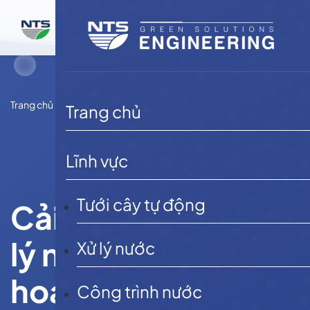
Bỏ
qua
nội
dung
Trang chủ
Dự án
Dự án xử lý nước
Trang chủ
Lĩnh vực
Tưới cây tự động
Cải tạo hệ thống xử
lý nước thải sinh
Xử lý nước
hoạt khu du lịch
Công trình nước