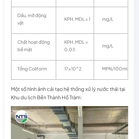
Dầu, mỡ động
KPH, MDL = 1
mg/L
vật
Chất hoạt động
KPH, MDL =
mg/L
bề mặt
0,03
Tổng Coliform
17x10^2
MPN/100ml
Một số hình ảnh cải tạo hệ thống xử lý nước thải tại
Khu du lịch Bến Thành Hồ Tràm: