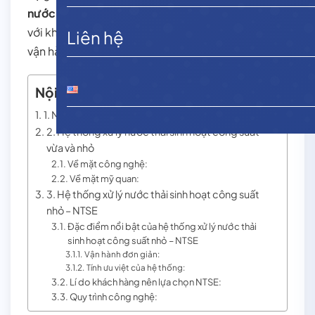
nước thải sinh hoạt công suất vừa và nhỏ
phù hợp
với khả năng đầu tư, chi phí xây dựng và khả năng
Liên hệ
vận hành quản lý.
Nội dung chính
1. Nước thải sinh hoạt là gì?
2. Hệ thống xử lý nước thải sinh hoạt công suất
vừa và nhỏ
Về mặt công nghệ:
Về mặt mỹ quan:
3. Hệ thống xử lý nước thải sinh hoạt công suất
nhỏ – NTSE
Đặc điểm nổi bật của hệ thống xử lý nước thải
sinh hoạt công suất nhỏ – NTSE
Vận hành đơn giản:
Tính ưu việt của hệ thống:
Lí do khách hàng nên lựa chọn NTSE:
Quy trình công nghệ: