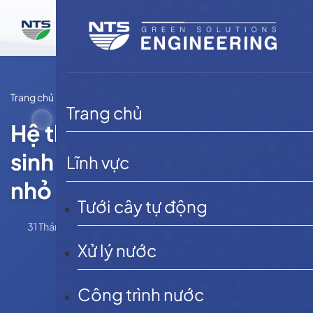
Bỏ
qua
nội
dung
Trang chủ
Tin tức
Trang chủ
Hệ thống xử lý nước thải
sinh hoạt công suất vừa và
Lĩnh vực
nhỏ
Tưới cây tự động
31 Tháng 5, 2025
admin
Tin tức
Xử lý nước
Công trình nước