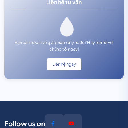
Liên hệ tư vấn
Bạn cần tư vấn về giải pháp xử lý nước? Hãy liên hệ với
chúng tôi ngay!
Liên hệ ngay
Follow us on