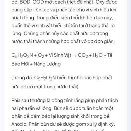
cơ: BOD, COD một cách triệt để nhất. Oxy được
cung cấp liên tục và phân tác cho vi sinh hiếu khí
hoạt động. Trong điều kiện thổi khí liên tục này,
quần thể vi sinh vật hiếu khí tồn tại ở trạng thái lơ
lửng. Chúng phân hủy các chất hữu cơ trong
nước thải thành những hợp chất vô cơ đơn giản.
C
H
O
N + O
+ Vi Sinh Vật → CO
+ H
O + Tế
5
7
2
2
2
2
Bào Mới + Năng Lượng
(Trong đó, C
H
O
N biểu thị cho các hợp chất
5
7
2
hữu cơ có mặt trong nước thải).
Phía sau thường là công trình lắng giúp phân tách
hai pha rắn và lỏng. Bùn sẽ được tuần hoàn một
phần để đảm bảo lại lượng sinh khối trong bể
Anoxic. Phần bùn dư sẽ được gom xử lý định kỳ.