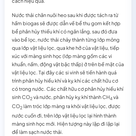
cách hiệu quả.
Nước thải chăn nuôi heo sau khi được tách ra từ
hầm biogas sẽ được dẫn về bể thu gom kết hợp
bể phân hủy thiếu khí có ngăn lắng, sau đó đưa
vào bể lọc, nước thải chảy thành từng lớp mỏng
qua lớp vật liệu lọc, qua khe hở của vật liệu, tiếp
xúc với màng sinh học (lớp màng gồm các vi
khuẩn, nấm, động vật bậc thấp) ở trên bề mặt của
vật liệu lọc. Tại đây các si vinh sẽ tiến hành quá
trình phân hủy hiếu khí và kỵ khí các chất hữu cơ
có trong nước. Các chất hữu cơ phân hủy hiếu khí
sinh CO
và nước, phân hủy kỵ khí thành CH
và
2
4
CO
làm tróc lớp màng ra khỏi vật liệu lọc, được
2
nước cuốn đi, trên lớp vật liệu lọc lại hình thành
màng sinh học mới. Hiện tượng này lặp đi lặp lại
để làm sạch nước thải.