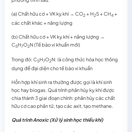
(a) Chất hữu cơ + VK kỵ khí → CO
+ H
S + CH
+
2
2
4
các chất khác + năng lượng
(b) Chất hữu cơ + VK kỵ khí + năng lượng →
C
H
O
N (Tế bào vi khuẩn mới)
5
7
2
Trong đó: C
H
O
N: là công thức hóa học thông
5
7
2
dụng để đại diện cho tế bào vi khuẩn
Hỗn hợp khí sinh ra thường được gọi là khí sinh
học hay biogas. Quá trình phân hủy kỵ khí được
chia thành 3 giai đoạn chính: phân hủy các chất
hữu cơ cao phân tử, tạo các axit, tạo methane.
Quá trình Anoxic (Xử lý sinh học thiếu khí)