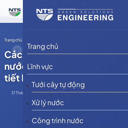
Bỏ
qua
nội
dung
Trang chủ
Tin tức
Trang chủ
Các phương pháp xử lý
nước thải chăn nuôi heo
Lĩnh vực
tiết kiệm, hiệu quả lâu dài
Tưới cây tự động
31 Tháng 5, 2025
admin
Tin tức
Xử lý nước
Công trình nước