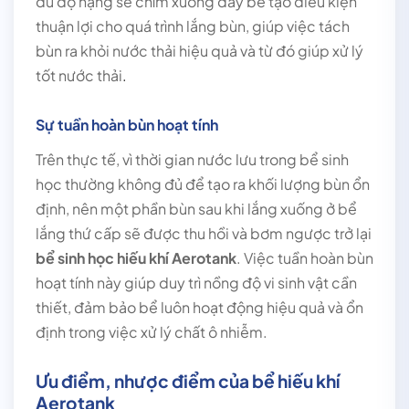
đủ độ nặng sẽ chìm xuống đáy bể tạo điều kiện
thuận lợi cho quá trình lắng bùn, giúp việc tách
bùn ra khỏi nước thải hiệu quả và từ đó giúp xử lý
tốt nước thải
.
Sự tuần hoàn bùn hoạt tính
Trên thực tế, vì thời gian nước lưu trong bể sinh
học thường không đủ để tạo ra khối lượng bùn ổn
định, nên một phần bùn sau khi lắng xuống ở bể
lắng thứ cấp sẽ được
t
hu hồi và bơm ngược trở lại
bể sinh học hiếu khí Aerotank
. Việc tuần hoàn bùn
hoạt tính này giúp duy trì nồng độ vi sinh vật cần
thiết, đảm bảo bể luôn hoạt động hiệu quả và ổn
định trong việc xử lý chất ô nhiễm.
Ưu điểm, nhược điểm của bể hiếu khí
Aerotank