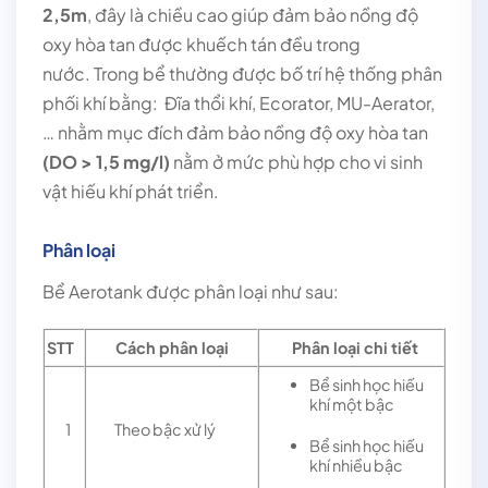
2,5m
, đây là chiều cao giúp đảm bảo nồng độ
oxy hòa tan được khuếch tán đều trong
nước.
Trong bể thường được bố trí hệ thống phân
phối khí bằng: Đĩa thổi khí, Ecorator, MU-Aerator,
… nhằm mục đích đảm bảo nồng độ oxy hòa tan
(DO > 1,5 mg/l)
nằm ở mức phù hợp cho vi sinh
vật hiếu khí phát triển.
Phân loại
Bể Aerotank được phân loại như sau:
STT
Cách phân loại
Phân loại chi tiết
Bể sinh học hiếu
khí một bậc
1
Theo bậc xử lý
Bể sinh học hiếu
khí nhiều bậc