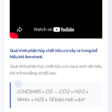
Quá trình phân hủy chất hữu cơ xảy ra trong bể
hiếu khí Aerotank
Quá trình phân huỷ chất hữu cơ của vi sinh vật hiếu
khí mô tả bằng sơ đồ sau:
(CHO)nNS + O2 → CO2 + H2O +
NH4+ + H2S + Tế bào mới + ΔH