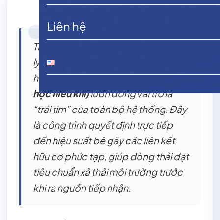
Liên hệ
Trong cấu trúc của một hệ thống xử
lý nước thải quy mô công nghiệp
hay đô thị,
bể Aerotank
(bể sinh
học hiếu khí)
luôn đóng vai trò là
“trái tim” của toàn bộ hệ thống. Đây
là công trình quyết định trực tiếp
đến hiệu suất bẻ gãy các liên kết
hữu cơ phức tạp, giúp dòng thải đạt
tiêu chuẩn xả thải môi trường trước
khi ra nguồn tiếp nhận.