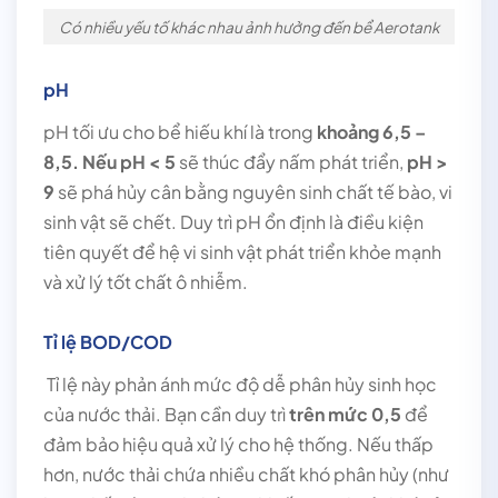
Có nhiều yếu tố khác nhau ảnh hưởng đến bể Aerotank
pH
pH tối ưu cho bể hiếu khí là trong
khoảng 6,5 –
8,5. Nếu pH < 5
sẽ thúc đẩy nấm phát triển,
pH >
9
sẽ phá hủy cân bằng nguyên sinh chất tế bào, vi
sinh vật sẽ chết. Duy trì pH ổn định là điều kiện
tiên quyết để hệ vi sinh vật phát triển khỏe mạnh
và xử lý tốt chất ô nhiễm.
Tỉ lệ BOD/COD
Tỉ lệ này phản ánh mức độ dễ phân hủy sinh học
của nước thải. Bạn cần duy trì
trên mức 0,5
để
đảm bảo hiệu quả xử lý cho hệ thống. Nếu thấp
hơn, nước thải chứa nhiều chất khó phân hủy (như