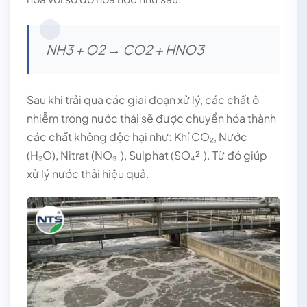
NH3 + O2 → CO2 + HNO3
Sau khi trải qua các giai đoạn xử lý, các chất ô
nhiễm trong nước thải sẽ được chuyển hóa thành
các chất không độc hại như: Khí CO₂, Nước
(H₂O), Nitrat (NO₃⁻), Sulphat (SO₄²⁻). Từ đó giúp
xử lý nước thải hiệu quả.