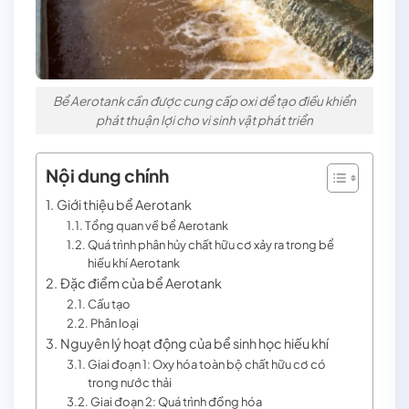
Bể Aerotank cần được cung cấp oxi dể tạo điều khiển
phát thuận lợi cho vi sinh vật phát triển
Nội dung chính
Giới thiệu bể Aerotank
Tổng quan về bể Aerotank
Quá trình phân hủy chất hữu cơ xảy ra trong bể
hiếu khí Aerotank
Đặc điểm của bể Aerotank
Cấu tạo
Phân loại
Nguyên lý hoạt động của bể sinh học hiếu khí
Giai đoạn 1: Oxy hóa toàn bộ chất hữu cơ có
trong nước thải
Giai đoạn 2: Quá trình đồng hóa