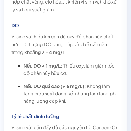
hợp chất vòng, clo hóa…), khiến vi sinh vật khó xử
lý và hiệu suất giảm.
DO
Vi sinh vật hiếu khí cần đủ oxy để phân hủy chất
hữu cơ. Lượng DO cung cấp vào bể cần nằm
trong
khoảng 2 – 4 mg/L
.
Nếu DO < 1 mg/L:
Thiếu oxy, làm giảm tốc
độ phân hủy hữu cơ.
Nếu DO quá cao (> 6 mg/L):
Không làm
tăng hiệu suất đáng kể, nhưng làm lãng phí
năng lượng cấp khí.
Tỷ lệ chất dinh dưỡng
Vi sinh vật cần đầy đủ các nguyên tố: Carbon (C),