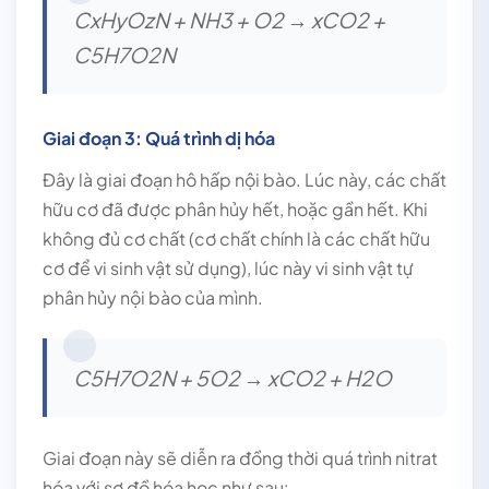
CxHyOzN + NH3 + O2 → xCO2 +
C5H7O2N
Giai đoạn 3: Quá trình dị hóa
Đây là giai đoạn hô hấp nội bào. Lúc này, các chất
hữu cơ đã được phân hủy hết, hoặc gần hết. Khi
không đủ cơ chất (cơ chất chính là các chất hữu
cơ để vi sinh vật sử dụng), lúc này vi sinh vật tự
phân hủy nội bào của mình.
C5H7O2N + 5O2 → xCO2 + H2O
Giai đoạn này sẽ diễn ra đồng thời quá trình nitrat
hóa với sơ đồ hóa học như sau: