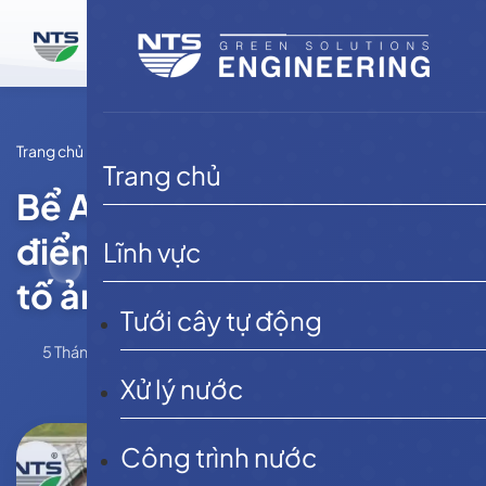
Bỏ
qua
nội
dung
Trang chủ
Tin tức
Trang chủ
Bể Aerotank là gì? Đặc
điểm, cấu tạo và các yếu
Lĩnh vực
tố ảnh hưởng
Tưới cây tự động
5 Tháng 8, 2025
NTSE
Tin tức
Xử lý nước
Công trình nước