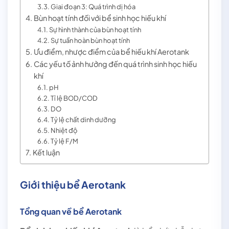
Giai đoạn 3: Quá trình dị hóa
Bùn hoạt tính đối với bể sinh học hiếu khí
Sự hình thành của bùn hoạt tính
Sự tuần hoàn bùn hoạt tính
Ưu điểm, nhược điểm của bể hiếu khí Aerotank
Các yếu tố ảnh hưởng đến quá trình sinh học hiếu
khí
pH
Tỉ lệ BOD/COD
DO
Tỷ lệ chất dinh dưỡng
Nhiệt độ
Tỷ lệ F/M
Kết luận
Giới thiệu bể Aerotank
Tổng quan về bể Aerotank