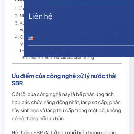
Ưu điểm của công nghệ xử lý nước thải SBR
Liên hệ
Nhược điểm của công nghệ xử lý nước thải SBR
Xử lý nước thải tại các cơ sở nhỏ sử dụng công
nghệ SBR
Giải pháp xử lý nước thải mới bằng công nghệ xử
lý nước thải SBR – GRAF tiết kiệm, hiệu quả, an
toàn
Thiết kế theo nhu cầu của khách hàng
Ưu điểm của công nghệ xử lý nước thải
SBR
Cốt lõi của công nghệ này là bể phản ứng tích
hợp các chức năng đồng nhất, lắng sơ cấp, phân
hủy sinh học và lắng thứ cấp trong một bể, không
có hệ thống hồi lưu bùn.
Hệ thống SBR đã trở nên phổ biến trong số các