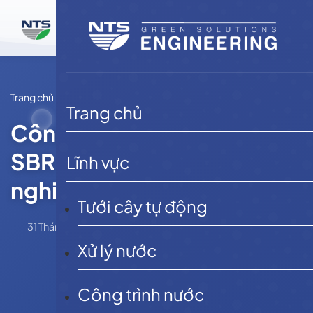
Bỏ
qua
nội
dung
Trang chủ
Tin tức
Trang chủ
Công nghệ xử lý nước thải
SBR do NTS Engineering
Lĩnh vực
nghiên cứu có gì đặc biệt?
Tưới cây tự động
31 Tháng 5, 2025
admin
Tin tức
Xử lý nước
Công trình nước