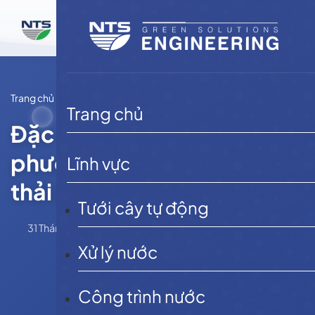
Bỏ
qua
nội
dung
Trang chủ
Tin tức
Trang chủ
Đặc điểm, tính chất và các
phương pháp xử lý nước
Lĩnh vực
thải xi mạ đạt chuẩn
Tưới cây tự động
31 Tháng 5, 2025
admin
Tin tức
Xử lý nước
Công trình nước