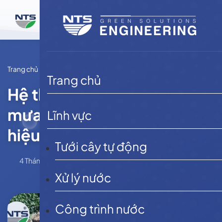
Bỏ
qua
nội
dung
Trang chủ
Tin tức
Trang chủ
Hệ thống thu gom nước
mưa và tái sử dụng nước
Lĩnh vực
hiệu quả
Tưới cây tự động
4 Tháng 6, 2026
NTSE
Tin tức
Xử lý nước
Công trình nước