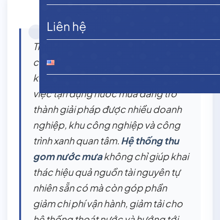
Liên hệ
Trong bối cảnh nguồn nước ngày
càng chịu nhiều áp lực từ biến đổi
khí hậu và nhu cầu sử dụng gia tăng,
việc tận dụng nước mưa đang trở
thành giải pháp được nhiều doanh
nghiệp, khu công nghiệp và công
trình xanh quan tâm.
Hệ thống thu
gom nước mưa
không chỉ giúp khai
thác hiệu quả nguồn tài nguyên tự
nhiên sẵn có mà còn góp phần
giảm chi phí vận hành, giảm tải cho
hệ thống thoát nước và hướng tới