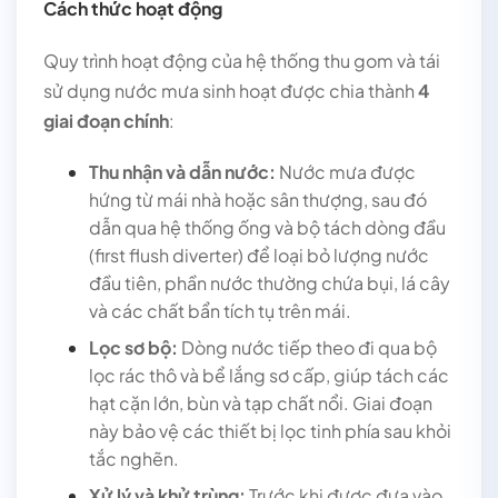
Cách thức hoạt động
Quy trình hoạt động của hệ thống thu gom và tái
sử dụng nước mưa sinh hoạt được chia thành
4
giai đoạn chính
:
Thu nhận và dẫn nước:
Nước mưa được
hứng từ mái nhà hoặc sân thượng, sau đó
dẫn qua hệ thống ống và bộ tách dòng đầu
(first flush diverter) để loại bỏ lượng nước
đầu tiên, phần nước thường chứa bụi, lá cây
và các chất bẩn tích tụ trên mái.
Lọc sơ bộ:
Dòng nước tiếp theo đi qua bộ
lọc rác thô và bể lắng sơ cấp, giúp tách các
hạt cặn lớn, bùn và tạp chất nổi. Giai đoạn
này bảo vệ các thiết bị lọc tinh phía sau khỏi
tắc nghẽn.
Xử lý và khử trùng:
Trước khi được đưa vào