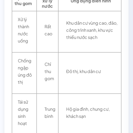
xử lý
Ứng dụng điển hình
thu gom
nước
Xử lý
Khu dân cư vùng cao, đảo,
thành
Rất
công trình xanh, khu vực
nước
cao
thiếu nước sạch
uống
Chống
Chỉ
ngập
thu
Đô thị, khu dân cư
úng đô
gom
thị
Tái sử
dụng
Trung
Hộ gia đình, chung cư,
sinh
bình
khách sạn
hoạt