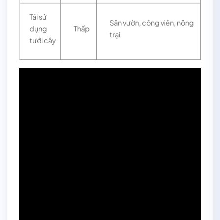
Tái sử
Sân vườn, công viên, nông
dụng
Thấp
trại
tưới cây