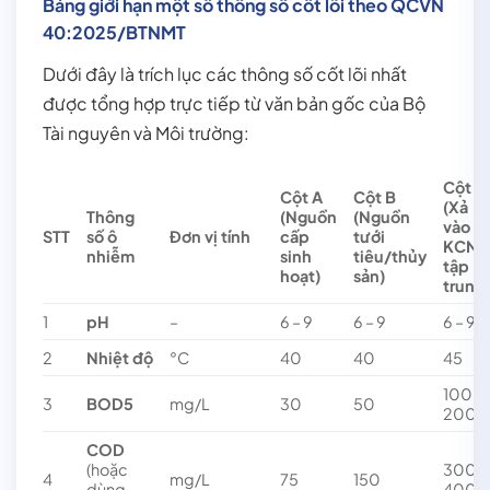
Bảng giới hạn một số thông số cốt lõi theo QCVN
40:2025/BTNMT
Dưới đây là trích lục các thông số cốt lõi nhất
được tổng hợp trực tiếp từ văn bản gốc của Bộ
Tài nguyên và Môi trường:
Cột C
Cột A
Cột B
(Xả
Thông
(Nguồn
(Nguồn
vào
STT
số ô
Đơn vị tính
cấp
tưới
KCN
nhiễm
sinh
tiêu/thủy
tập
hoạt)
sản)
trung
1
pH
–
6 – 9
6 – 9
6 – 9
2
Nhiệt độ
°C
40
40
45
100 –
3
BOD5
mg/L
30
50
200*
COD
(hoặc
300 –
4
mg/L
75
150
dùng
400*