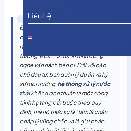
Liên hệ
Đằng sau mỗi mét khối nước đầu ra
đạt chuẩn, trong vắt chảy từ các
nhà máy hay khu đô thị lớn ra môi
trường là cả một hành trình công
nghệ vận hành bền bỉ. Đối với các
chủ đầu tư, ban quản lý dự án và kỹ
sư môi trường,
hệ thống xử lý nước
thải
không đơn thuần là một công
trình hạ tầng bắt buộc theo quy
định, mà nó thực sự là “tấm lá chắn”
pháp lý vững chắc và là giải pháp
công nghệ cốt lõi bảo vệ hệ sinh