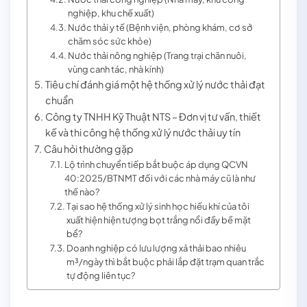
nghiệp, khu chế xuất)
Nước thải y tế (Bệnh viện, phòng khám, cơ sở
chăm sóc sức khỏe)
Nước thải nông nghiệp (Trang trại chăn nuôi,
vùng canh tác, nhà kính)
Tiêu chí đánh giá một hệ thống xử lý nước thải đạt
chuẩn
Công ty TNHH Kỹ Thuật NTS – Đơn vị tư vấn, thiết
kế và thi công hệ thống xử lý nước thải uy tín
Câu hỏi thường gặp
Lộ trình chuyển tiếp bắt buộc áp dụng QCVN
40:2025/BTNMT đối với các nhà máy cũ là như
thế nào?
Tại sao hệ thống xử lý sinh học hiếu khí của tôi
xuất hiện hiện tượng bọt trắng nổi đầy bề mặt
bể?
Doanh nghiệp có lưu lượng xả thải bao nhiêu
m³/ngày thì bắt buộc phải lắp đặt trạm quan trắc
tự động liên tục?