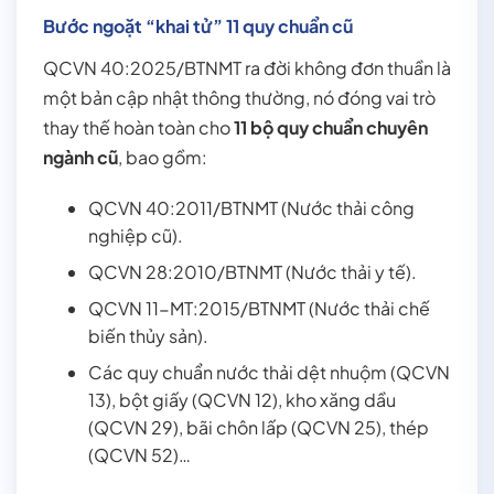
Bước ngoặt “khai tử” 11 quy chuẩn cũ
QCVN 40:2025/BTNMT ra đời không đơn thuần là
một bản cập nhật thông thường, nó đóng vai trò
thay thế hoàn toàn cho
11 bộ quy chuẩn chuyên
ngành cũ
, bao gồm:
QCVN 40:2011/BTNMT (Nước thải công
nghiệp cũ).
QCVN 28:2010/BTNMT (Nước thải y tế).
QCVN 11-MT:2015/BTNMT (Nước thải chế
biến thủy sản).
Các quy chuẩn nước thải dệt nhuộm (QCVN
13), bột giấy (QCVN 12), kho xăng dầu
(QCVN 29), bãi chôn lấp (QCVN 25), thép
(QCVN 52)…