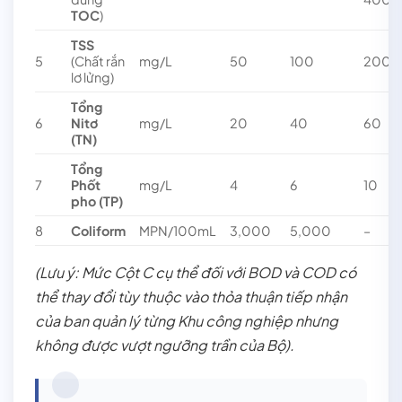
TOC
)
TSS
5
(Chất rắn
mg/L
50
100
200
lơ lửng)
Tổng
6
Nitơ
mg/L
20
40
60
(TN)
Tổng
7
Phốt
mg/L
4
6
10
pho (TP)
8
Coliform
MPN/100mL
3,000
5,000
–
(Lưu ý: Mức Cột C cụ thể đối với BOD và COD có
thể thay đổi tùy thuộc vào thỏa thuận tiếp nhận
của ban quản lý từng Khu công nghiệp nhưng
không được vượt ngưỡng trần của Bộ).