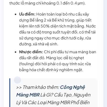
thước lỗ màng chỉ khoảng 0.1 đến 0.4 μm).
Ưu điểm:
Hoàn toàn loại bỏ nhu cầu xây
dựng Bể lắng 2 và Bể khử trùng, giúp tiết
kiệm lên tới 50% diện tích mặt bằng. Nước
đầu ra có độ trong suốt tuyệt đối, có thể tái
sử dụng ngay cho mục đích tưới cây, rửa
đường, xả nhà vệ sinh.
Nhược điểm:
Chi phí đầu tư mua màng ban
đầu rất đắt đỏ. Màng lọc dễ bị nghẹt
(fouling) đòi hỏi phải có quy trình súc rửa
bằng hóa chất định kỳ nghiêm ngặt.
>> Tham khảo thêm:
Công Nghệ
Màng MBR
Là Gì? Cấu Tạo, Nguyên
Lý Và Các Loại Màng MBR Phổ Biến