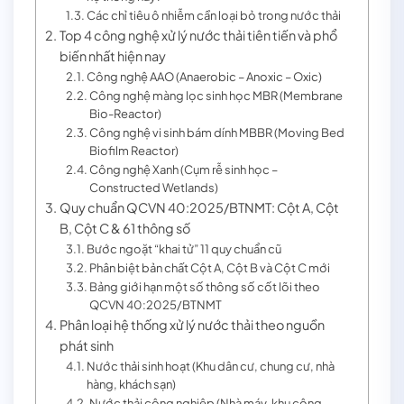
Các chỉ tiêu ô nhiễm cần loại bỏ trong nước thải
Top 4 công nghệ xử lý nước thải tiên tiến và phổ
biến nhất hiện nay
Công nghệ AAO (Anaerobic – Anoxic – Oxic)
Công nghệ màng lọc sinh học MBR (Membrane
Bio-Reactor)
Công nghệ vi sinh bám dính MBBR (Moving Bed
Biofilm Reactor)
Công nghệ Xanh (Cụm rễ sinh học –
Constructed Wetlands)
Quy chuẩn QCVN 40:2025/BTNMT: Cột A, Cột
B, Cột C & 61 thông số
Bước ngoặt “khai tử” 11 quy chuẩn cũ
Phân biệt bản chất Cột A, Cột B và Cột C mới
Bảng giới hạn một số thông số cốt lõi theo
QCVN 40:2025/BTNMT
Phân loại hệ thống xử lý nước thải theo nguồn
phát sinh
Nước thải sinh hoạt (Khu dân cư, chung cư, nhà
hàng, khách sạn)
Nước thải công nghiệp (Nhà máy, khu công