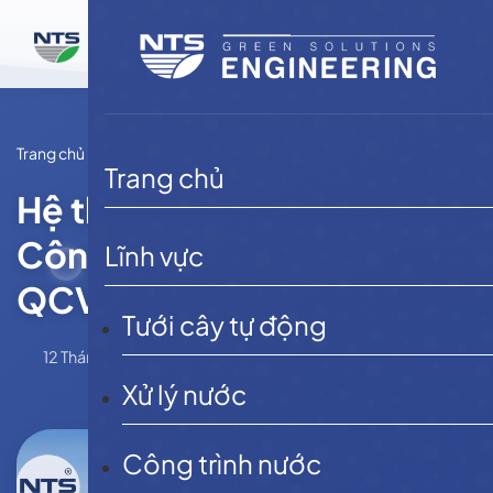
Bỏ
qua
nội
dung
Trang chủ
Tin tức
Trang chủ
Hệ thống Xử Lý Nước Thải,
Công Nghệ, Quy Chuẩn
Lĩnh vực
QCVN [2026]
Tưới cây tự động
12 Tháng 6, 2026
NTSE
Tin tức
Xử lý nước
Công trình nước