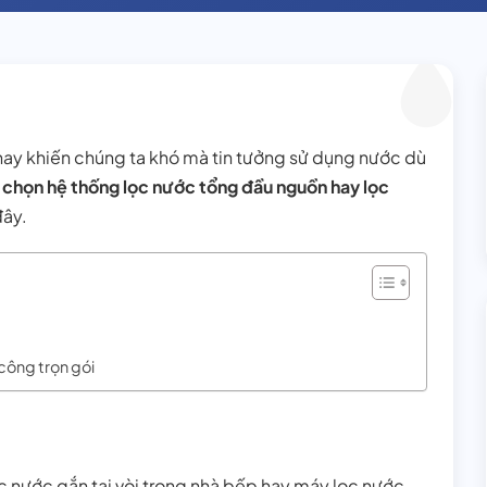
nay khiến chúng ta khó mà tin tưởng sử dụng nước dù
 chọn hệ thống lọc nước tổng đầu nguồn hay lọc
đây.
công trọn gói
ọc nước gắn tại vòi trong nhà bếp hay máy lọc nước