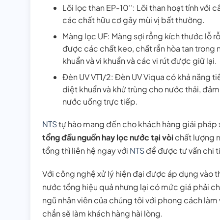
Lõi lọc than EP-10’’: Lõi than hoạt tính với 
các chất hữu cơ gây mùi vị bất thường.
Màng lọc UF: Màng sợi rỗng kích thước lỗ r
được các chất keo, chất rắn hòa tan trong n
khuẩn và vi khuẩn và các vi rút được giữ lại.
Đèn UV VT1/2: Đèn UV Viqua có khả năng tiê
diệt khuẩn và khử trùng cho nước thải, đảm
nước uống trực tiếp.
NTS
tự hào mang đến cho khách hàng giải pháp 
tổng đầu nguồn hay lọc nước tại vòi
chất lượng n
tổng thì liên hệ ngay với
NTS
để được tư vấn chi t
Với công nghệ xử lý hiện đại được áp dụng vào th
nước tổng hiệu quả nhưng lại có mức giá phải c
ngũ nhân viên của chúng tôi với phong cách làm
chắn sẽ làm khách hàng hài lòng.