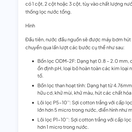
có 1 cột, 2 cột hoặc 3 cột, tùy vào chất lượng nư
thống lọc nước tổng.
Hình
Đầu tiên, nước đầu nguồn sẽ được máy bơm hút 
chuyển qua lần lượt các bước cụ thể như sau:
Bồn lọc ODM-2F: Dạng hạt 0.8 – 2.0 mm, có 
ổn định pH, loại bỏ hoàn toàn các kim loại
tố.
Bồn lọc than hoạt tính: Dạng hạt từ 4.76mm
hữu cơ, khử mùi, khử màu, hút các chất hóa
Lõi lọc P5-10’’: Sợi cotton trắng với cấp lọ
lớn hơn 5 micro trong nước, điển hình như m
Lõi lọc P1-10’’: Sợi cotton trắng với cấp lọ
hơn 1 micro trong nước.