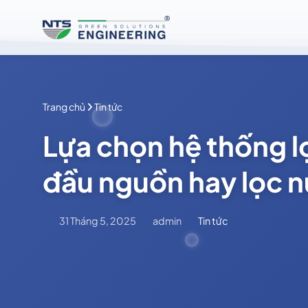
Bỏ
qua
nội
dung
Trang chủ
Tin tức
Lựa chọn hệ thống l
đầu nguồn hay lọc n
31 Tháng 5, 2025
admin
Tin tức