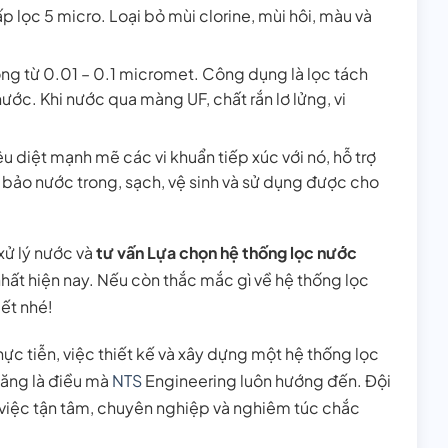
cấp lọc 5 micro. Loại bỏ mùi clorine, mùi hôi, màu và
ỗng từ 0.01 – 0.1 micromet. Công dụng là lọc tách
ước. Khi nước qua màng UF, chất rắn lơ lửng, vi
u diệt mạnh mẽ các vi khuẩn tiếp xúc với nó, hỗ trợ
 bảo nước trong, sạch, vệ sinh và sử dụng được cho
xử lý nước và
tư vấn
Lựa chọn hệ thống lọc nước
hất hiện nay. Nếu còn thắc mắc gì về hệ thống lọc
iết nhé!
ực tiễn, việc thiết kế và xây dựng một hệ thống lọc
hăng là điều mà
NTS
Engineering luôn hướng đến. Đội
 việc tận tâm, chuyên nghiệp và nghiêm túc chắc