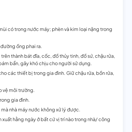
mùi có trong nước máy; phèn và kim loại nặng trong
o đường ống phai ra.
rên thành bát đĩa, cốc, đồ thủy tinh, đồ sứ, chậu rửa,
 bám bẩn, gây khó chịu cho người sử dụng.
o các thiết bị trong gia đình. Giữ chậu rửa, bồn rửa,
o vệ môi trường.
rong gia đình.
ốn mà nhà máy nước không xử lý được.
xuất hằng ngày ở bất cứ vị trí nào trong nhà/ công