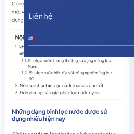
Công ty NTS Engineering sẽ cung cấp cho bạn
một vài thông tin tìm hiểu những dạng
bình lọc
sử
Liên hệ
dụng trong gia đình hiện nay.
Nội dung chính
Những dạng bình lọc nước được sử dụng nhiều
hiện nay
Bình lọc nước thông thường sử dụng màng lọc
Nano
Bình lọc nước hiện đại với công nghệ màng lọc
RO
Nên lựa chọn bình lọc nước loại nào cho tốt
Đơn vị cung cấp giải pháp lọc nước uy tín
Những dạng bình lọc nước được sử
dụng nhiều hiện nay