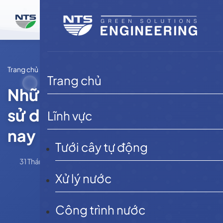
Bỏ
qua
nội
dung
Trang chủ
Tin tức
Trang chủ
Những dạng bình lọc nước
sử dụng trong gia đình hiện
Lĩnh vực
nay
Tưới cây tự động
31 Tháng 5, 2025
admin
Tin tức
Xử lý nước
Công trình nước