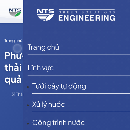
Bỏ
qua
nội
dung
Trang chủ
Tin tức
Trang chủ
Phương pháp xử lý nước
thải có độ mặn cao hiệu
Lĩnh vực
quả
Tưới cây tự động
31 Tháng 5, 2025
admin
Tin tức
Xử lý nước
Công trình nước