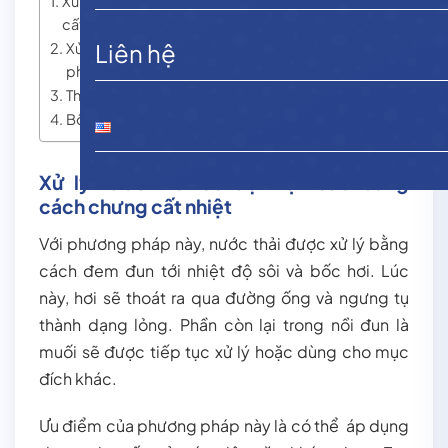
Xử lý nước thải có độ mặn cao bằng cách chưng
cất nhiệt
Liên hệ
Xử lý nước thải có độ mặn cao bằng cách điện
phân
Thẩm thấu ngược RO
Bổ sung vi sinh có khả năng chịu mặn cao
Xử lý nước thải có độ mặn cao bằng
cách chưng cất nhiệt
Với phương pháp này, nước thải được xử lý bằng
cách đem đun tới nhiệt độ sôi và bốc hơi. Lúc
này, hơi sẽ thoát ra qua đường ống và ngưng tụ
thành dạng lỏng. Phần còn lại trong nồi đun là
muối sẽ được tiếp tục xử lý hoặc dùng cho mục
đích khác.
Ưu điểm của phương pháp này là có thể áp dụng