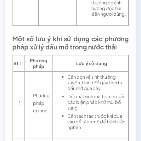
thường có ảnh
hưởng độc hại
đến người dùng.
Một số lưu ý khi sử dụng các phương
pháp xử lý dầu mỡ trong nước thải
Phương
STT
Lưu ý sử dụng
pháp
Cần dọn vệ sinh thường
xuyên, tránh để gây tích tụ
dầu mỡ quá dày
Phương
Dễ phát sinh mùi hôi nên cần
các biện pháp khử mùi bổ
1
pháp
sung
cơ học
Cần tách rác trước khi đưa
vào bể tách mỡ để tránh tắc
nghẽn