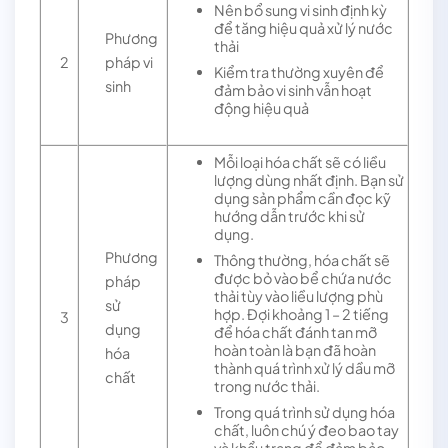
Nên bổ sung vi sinh định kỳ
để tăng hiệu quả xử lý nước
Phương
thải
2
pháp vi
Kiểm tra thường xuyên để
sinh
đảm bảo vi sinh vẫn hoạt
động hiệu quả
Mỗi loại hóa chất sẽ có liều
lượng dùng nhất định. Bạn sử
dụng sản phẩm cần đọc kỹ
hướng dẫn trước khi sử
dụng.
Phương
Thông thường, hóa chất sẽ
được bỏ vào bể chứa nước
pháp
thải tùy vào liều lượng phù
sử
hợp. Đợi khoảng 1 – 2 tiếng
3
dụng
để hóa chất đánh tan mỡ
hoàn toàn là bạn đã hoàn
hóa
thành quá trình xử lý dầu mỡ
chất
trong nước thải.
Trong quá trình sử dụng hóa
chất, luôn chú ý đeo bao tay
và khẩu trang để đảm bảo