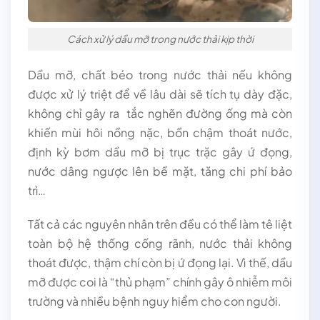
Cách xử lý dầu mỡ trong nước thải kịp thời
Dầu mỡ, chất béo trong nước thải nếu không
được xử lý triệt để về lâu dài sẽ tích tụ dày đặc,
không chỉ gây ra tắc nghẽn đường ống mà còn
khiến mùi hôi nồng nặc, bồn chậm thoát nước,
định kỳ bơm dầu mỡ bị trục trặc gây ứ đọng,
nước dâng ngược lên bề mặt, tăng chi phí bảo
trì…
Tất cả các nguyên nhân trên đều có thể làm tê liệt
toàn bộ hệ thống cống rãnh, nước thải không
thoát được, thậm chí còn bị ứ đọng lại. Vì thế, dầu
mỡ được coi là “thủ phạm” chính gây ô nhiễm môi
trường và nhiều bệnh nguy hiểm cho con người.