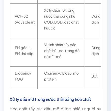
Xử lý dầu mỡ trong
ACF-32
nước thải cũng như
Dung
(AquaClean)
COD, BOD, các chất
dịch
hữu cơ
Vi sinh phân hủy các
EM gốc +
Dung
chất hữu cơ, trong đó
EM thứ cấp
dịch
có dầu mỡ
Biogency
Chuyên xử lý dầu, mỡ,
Bột
FOG
protein
Xử lý dầu mỡ trong nước thải bằng hóa chất
Hóa chất tẩy rửa dầu mỡ được nhiều người sử