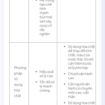
hạn chế
hình
thành
bùn thải
và ít xảy
ra sự cố
tắc
nghẽn
Sử dụng hóa chất
dễ thay đổi tính
chất, màu của
nước thải. Do đó
cần thêm bước
xử lý phù hợp
Phương
Hiệu quả
pháp
Chi phí vận hành
xử lý cao
cao
sử
Tốc độ xử
Cần người vận
dụng
lý nhanh
hành có chuyên
hóa
chóng
môn cao, cẩn
chất
thận
Sử dụng hóa chất