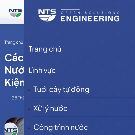
Bỏ
qua
nội
dung
Trang chủ
Tin tức
Trang chủ
Cách Xử Lý Dầu Mỡ Trong
Nước Thải Hiệu Quả, Tiết
Lĩnh vực
Kiệm Chi Phí
Tưới cây tự động
28 Tháng 8, 2025
NTSE
Tin tức
Xử lý nước
Công trình nước