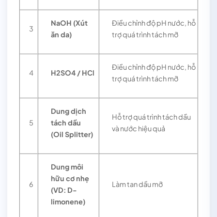
NaOH (Xút
Điều chỉnh độ pH nước, hỗ
3
ăn da)
trợ quá trình tách mỡ
Điều chỉnh độ pH nước, hỗ
4
H2SO4 / HCl
trợ quá trình tách mỡ
Dung dịch
Hỗ trợ quá trình tách dầu
5
tách dầu
và nước hiệu quả
(Oil Splitter)
Dung môi
hữu cơ nhẹ
6
Làm tan dầu mỡ
(VD: D-
limonene)