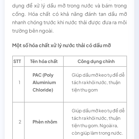
dụng để xử lý dầu mỡ trong nước và bám trong
cống. Hóa chất có khả năng đánh tan dầu mỡ
nhanh chóng trước khi nước thải được đưa ra môi
trường bên ngoài.
Một số hóa chất xử lý nước thải có dầu mỡ
STT
Tên hóa chất
Công dụng chính
PAC (Poly
Giúp dầu mỡ keo tụ để dễ
1
Aluminium
tách ra khỏi nước, thuận
Chloride)
tiện thu gom
Giúp dầu mỡ keo tụ để dễ
tách ra khỏi nước, thuận
2
Phèn nhôm
tiện thu gom. Ngoài ra,
còn giúp làm trong nước.