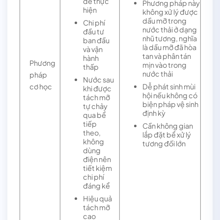
dễ thực
Phương pháp này
hiện
không xử lý được
dầu mỡ trong
Chi phí
nước thải ở dạng
đầu tư
nhũ tương, nghĩa
ban đầu
là dầu mỡ đã hòa
và vận
tan và phân tán
hành
Phương
mịn vào trong
thấp
nước thải
pháp
Nước sau
Dễ phát sinh mùi
cơ học
khi được
hội nếu không có
tách mỡ
biện pháp vệ sinh
tự chảy
định kỳ
qua bể
tiếp
Cần không gian
theo,
lắp đặt bể xử lý
không
tương đối lớn
dùng
điện nên
tiết kiệm
chi phí
đáng kể
Hiệu quả
tách mỡ
cao