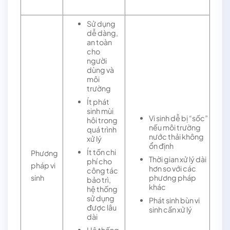
Sử dụng
dễ dàng,
an toàn
cho
người
dùng và
môi
trường
Ít phát
sinh mùi
Vi sinh dễ bị “sốc”
hôi trong
nếu môi trường
quá trình
nước thải không
xử lý
ổn định
Ít tốn chi
Phương
Thời gian xử lý dài
phí cho
pháp vi
hơn so với các
công tác
phương pháp
sinh
bảo trì,
khác
hệ thống
sử dụng
Phát sinh bùn vi
được lâu
sinh cần xử lý
dài
Hệ thống