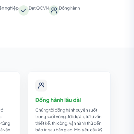
ên nghiệp
Đạt QCVN
Đồng hành
Đồng hành lâu dài
có
Chúng tôi đồng hành xuyên suốt
o
trong suốt vòng đời dự án, từ tư vấn
õ từng
thiết kế, thi công, vận hành thử đến
và vận
bảo trì sau bàn giao. Mọi yêu cầu kỹ