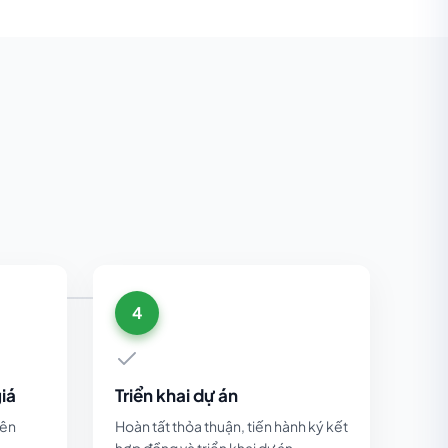
4
iá
Triển khai dự án
lên
Hoàn tất thỏa thuận, tiến hành ký kết
hợp đồng và triển khai dự án.