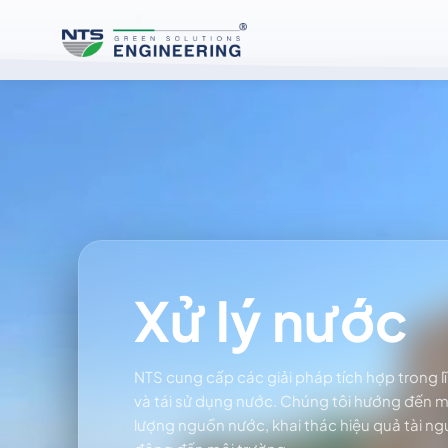
Bỏ
qua
nội
dung
Xử lý nước
NTS cung cấp các giải pháp tích hợp trong l
và tái sử dụng nước. Chúng tôi hướng đến 
lượng nguồn nước, khai thác hiệu quả tài ng