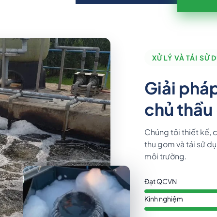
XỬ LÝ VÀ TÁI SỬ
Giải phá
chủ thầu 
Chúng tôi thiết kế,
thu gom và tái sử dụ
môi trường.
Đạt QCVN
Kinh nghiệm