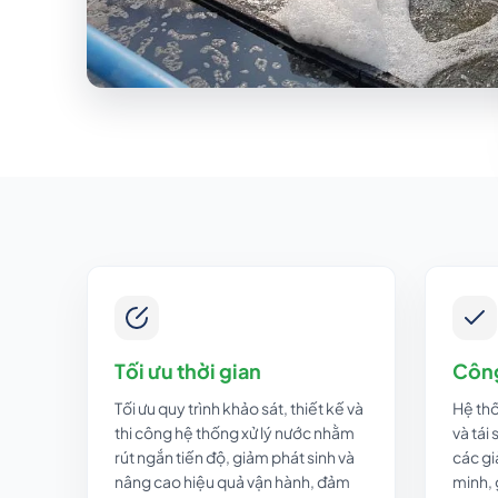
Tối ưu thời gian
Công
Tối ưu quy trình khảo sát, thiết kế và
Hệ thố
thi công hệ thống xử lý nước nhằm
và tái
rút ngắn tiến độ, giảm phát sinh và
các gi
nâng cao hiệu quả vận hành, đảm
minh, 