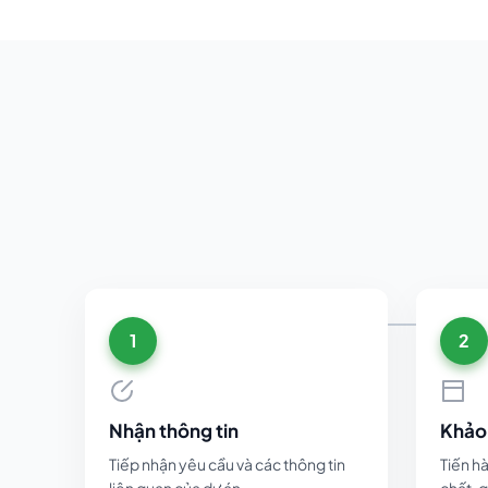
1
2
Nhận thông tin
Khảo 
Tiếp nhận yêu cầu và các thông tin
Tiến hà
liên quan của dự án.
chất, q