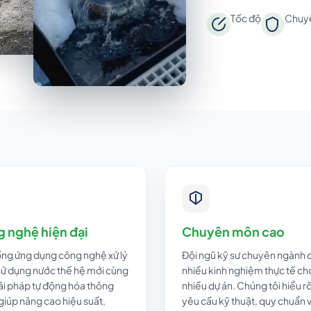
Tốc độ
Chuy
 nghệ hiện đại
Chuyên môn cao
ng ứng dụng công nghệ xử lý
Đội ngũ kỹ sư chuyên ngành 
 sử dụng nước thế hệ mới cùng
nhiều kinh nghiệm thực tế ch
ải pháp tự động hóa thông
nhiều dự án. Chúng tôi hiểu r
giúp nâng cao hiệu suất,
yêu cầu kỹ thuật, quy chuẩn 