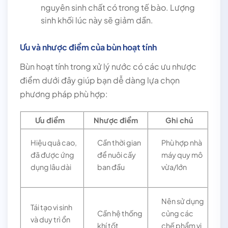
nguyên sinh chất có trong tế bào. Lượng
sinh khối lúc này sẽ giảm dần.
Ưu và nhược điểm của bùn hoạt tính
Bùn hoạt tính trong xử lý nước có các ưu nhược
điểm dưới đây giúp bạn dễ dàng lựa chọn
phương pháp phù hợp:
Ưu điểm
Nhược điểm
Ghi chú
Hiệu quả cao,
Cần thời gian
Phù hợp nhà
đã được ứng
để nuôi cấy
máy quy mô
dụng lâu dài
ban đầu
vừa/lớn
Nên sử dụng
Tái tạo vi sinh
Cần hệ thống
củng các
và duy trì ổn
khí tốt
chế phẩm vi