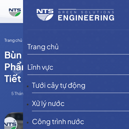
Bỏ
qua
nội
dung
Trang chủ
Tin tức
Trang chủ
Bùn Hoạt Tính Hay Chế
Phẩm Vi Sinh? So Sánh Chi
Lĩnh vực
Tiết & Cách Lựa Chọn
Tưới cây tự động
5 Tháng 2, 2026
NTSE
Tin tức
Xử lý nước
Công trình nước