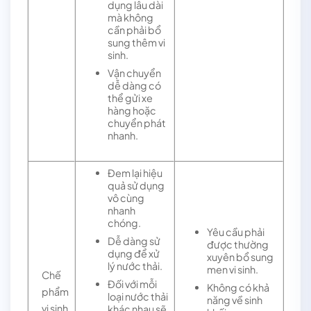
dụng lâu dài
mà không
cần phải bổ
sung thêm vi
sinh.
Vận chuyển
dễ dàng có
thể gửi xe
hàng hoặc
chuyển phát
nhanh.
Đem lại hiệu
quả sử dụng
vô cùng
nhanh
chóng.
Yêu cầu phải
Dễ dàng sử
được thường
dụng để xử
xuyên bổ sung
lý nước thải.
men vi sinh.
Chế
Đối với mỗi
Không có khả
phẩm
loại nước thải
năng về sinh
vi sinh
khác nhau sẽ