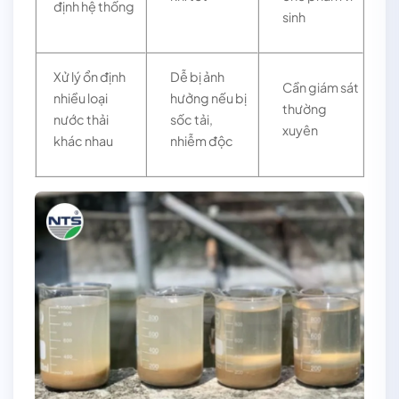
định hệ thống
sinh
Xử lý ổn định
Dễ bị ảnh
Cần giám sát
nhiều loại
hưởng nếu bị
thường
nước thải
sốc tải,
xuyên
khác nhau
nhiễm độc