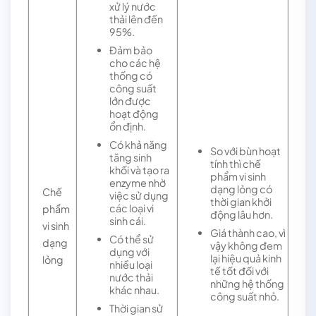
xử lý nước
thải lên đến
95%.
Đảm bảo
cho các hệ
thống có
công suất
lớn được
hoạt động
ổn định.
Có khả năng
So với bùn hoạt
tăng sinh
tính thì chế
khối và tạo ra
phẩm vi sinh
enzyme nhờ
dạng lỏng có
Chế
việc sử dụng
thời gian khởi
các loại vi
phẩm
động lâu hơn.
sinh cái.
vi sinh
Giá thành cao, vì
Có thể sử
dạng
vậy không đem
dụng với
lại hiệu quả kinh
lỏng
nhiều loại
tế tốt đối với
nước thải
những hệ thống
khác nhau.
công suất nhỏ.
Thời gian sử