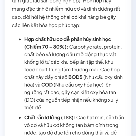
tắm giặt, lau sàn công nghiệp). Hỗn hợp này
mang đặc tính ô nhiễm hữu cơ và dinh dưỡng rất
cao, đòi hỏi hệ thống phải có khả năng bẻ gãy
các liên kết hóa học phức tạp:
Hợp chất hữu cơ dễ phân hủy sinh học
(Chiếm 70 – 80%):
Carbohydrate, protein,
chất béo và lượng dầu mỡ động thực vật
khổng lồ từ các khu bếp ăn tập thể, khu
foodcourt trung tâm thương mại. Các hợp
chất này đẩy chỉ số
BOD5
(Nhu cầu oxy sinh
hóa) và
COD
(Nhu cầu oxy hóa học) lên
ngưỡng rất cao, gây cạn kiệt oxy hòa tan
(DO) của nguồn tiếp nhận nếu không xử lý
triệt để.
Chất rắn lơ lửng (TSS):
Các hạt mịn, cặn bẩn
vô cơ và hữu cơ không tan bám dính trong
nước, tạo độ đục lớn cho dòng thải và dễ