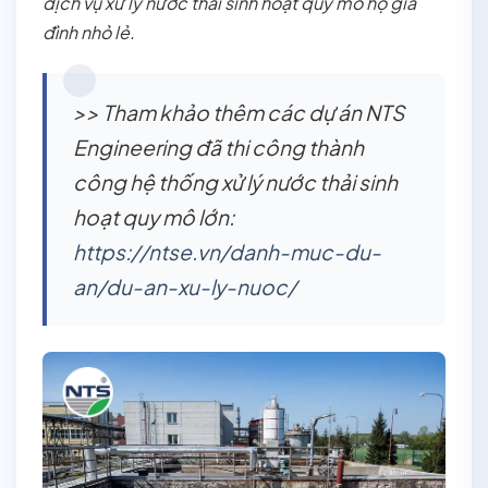
dịch vụ xử lý nước thải sinh hoạt quy mô hộ gia
đình nhỏ lẻ.
>> Tham khảo thêm các dự án NTS
Engineering đã thi công thành
công hệ thống xử lý nước thải sinh
hoạt quy mô lớn:
https://ntse.vn/danh-muc-du-
an/du-an-xu-ly-nuoc/