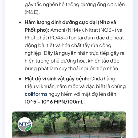
gây tắc nghẽn hệ thống đường ống cơ điện
(M&E).
Hàm lượng dinh dưỡng cực đại (Nitơ và
Phốt pho):
Amoni (NH4+), Nitrat (NO3-) và
Phốt phát (PO43-) tồn tại đậm đặc do hoạt
động bài tiết và hóa chất tẩy rửa công
nghiệp. Đây là nguyên nhân trực tiếp gây ra
hiện tượng phú dưỡng hóa, khiến tảo độc
bùng phát làm suy thoái nguồn tiếp nhận.
Mật độ vi sinh vật gây bệnh:
Chứa hàng
triệu vi khuẩn, nấm mốc và đặc biệt là chủng
coliforms
nguy hiểm với mật độ lên đến
10^5 – 10^6 MPN/100mL
.