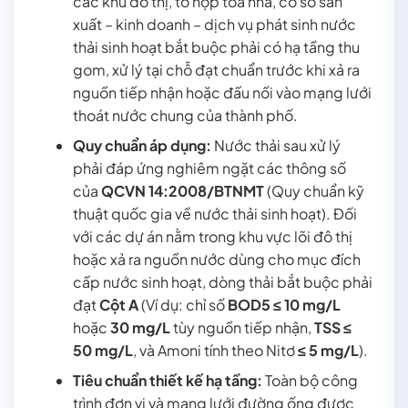
các khu đô thị, tổ hợp tòa nhà, cơ sở sản
xuất – kinh doanh – dịch vụ phát sinh nước
thải sinh hoạt bắt buộc phải có hạ tầng thu
gom, xử lý tại chỗ đạt chuẩn trước khi xả ra
nguồn tiếp nhận hoặc đấu nối vào mạng lưới
thoát nước chung của thành phố.
Quy chuẩn áp dụng:
Nước thải sau xử lý
phải đáp ứng nghiêm ngặt các thông số
của
QCVN 14:2008/BTNMT
(Quy chuẩn kỹ
thuật quốc gia về nước thải sinh hoạt). Đối
với các dự án nằm trong khu vực lõi đô thị
hoặc xả ra nguồn nước dùng cho mục đích
cấp nước sinh hoạt, dòng thải bắt buộc phải
đạt
Cột A
(Ví dụ: chỉ số
BOD5 ≤ 10 mg/L
hoặc
30 mg/L
tùy nguồn tiếp nhận,
TSS ≤
50 mg/L
, và Amoni tính theo Nitơ
≤ 5 mg/L
).
Tiêu chuẩn thiết kế hạ tầng:
Toàn bộ công
trình đơn vị và mạng lưới đường ống được