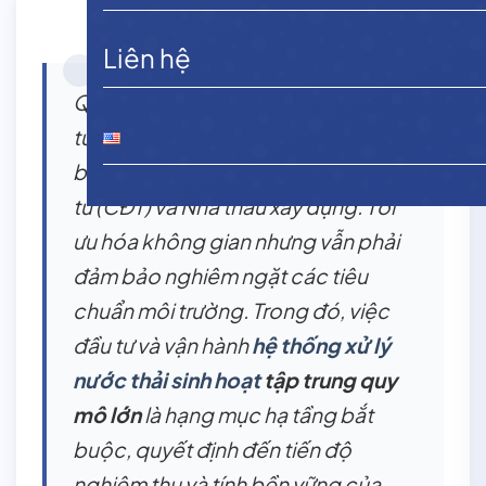
Liên hệ
Quá trình đô thị hóa và làn sóng đầu
tư hạ tầng diễn ra mạnh mẽ đặt ra
bài toán hóc búa cho các Chủ đầu
tư (CĐT) và Nhà thầu xây dựng: Tối
ưu hóa không gian nhưng vẫn phải
đảm bảo nghiêm ngặt các tiêu
chuẩn môi trường. Trong đó, việc
đầu tư và vận hành
hệ thống xử lý
nước thải sinh hoạt
tập trung quy
mô lớn
là hạng mục hạ tầng bắt
buộc, quyết định đến tiến độ
nghiệm thu và tính bền vững của