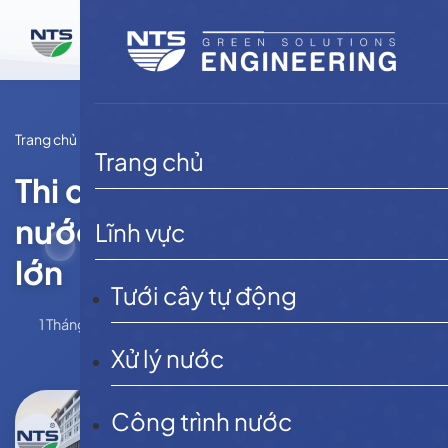
Bỏ
qua
nội
dung
Trang chủ
Tin tức
Trang chủ
Thi công hệ thống xử lý
nước thải sinh hoạt quy mô
Lĩnh vực
lớn
Tưới cây tự động
1 Tháng 7, 2026
NTSE
Tin tức
Xử lý nước
Công trình nước