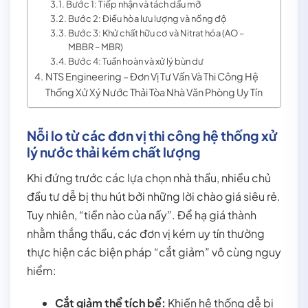
Bước 1: Tiếp nhận và tách dầu mỡ
Bước 2: Điều hòa lưu lượng và nồng độ
Bước 3: Khử chất hữu cơ và Nitrat hóa (AO –
MBBR – MBR)
Bước 4: Tuần hoàn và xử lý bùn dư
NTS Engineering – Đơn Vị Tư Vấn Và Thi Công Hệ
Thống Xử Xý Nước Thải Tòa Nhà Văn Phòng Uy Tín
Nỗi lo từ các đơn vị thi công hệ thống xử
lý nước thải kém chất lượng
Khi đứng trước các lựa chọn nhà thầu, nhiều chủ
đầu tư dễ bị thu hút bởi những lời chào giá siêu rẻ.
Tuy nhiên, “tiền nào của nấy”. Để hạ giá thành
nhằm thắng thầu, các đơn vị kém uy tín thường
thực hiện các biện pháp “cắt giảm” vô cùng nguy
hiểm:
Cắt giảm thể tích bể:
Khiến hệ thống dễ bị