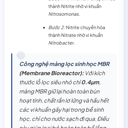
thành Nitrite nhờ vi khuẩn
Nitrosomonas
.
Bước 2:
Nitrite chuyển hóa
thành Nitrate nhờ vi khuẩn
Nitrobacter
.
Công nghệ màng lọc sinh học MBR
(Membrane Bioreactor):
Với kích
thước lỗ lọc siêu nhỏ chỉ
0.4µm
,
màng MBR giữ lại hoàn toàn bùn
hoạt tính, chất rắn lơ lửng và hầu hết
các vi khuẩn gây hại trong bể sinh
học, chỉ cho nước sạch đi qua. Điều
này giúp loại bỏ hoàn toàn bể lắng