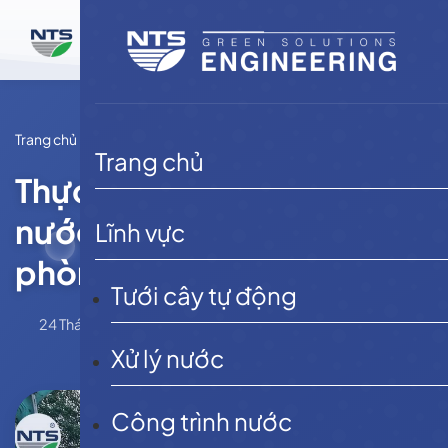
Bỏ
qua
nội
dung
Trang chủ
Tin tức
Trang chủ
Thực trạng, quy trình xử lý
nước thải toà nhà văn
Lĩnh vực
phòng
Tưới cây tự động
24 Tháng 12, 2025
NTSE
Tin tức
Xử lý nước
Công trình nước