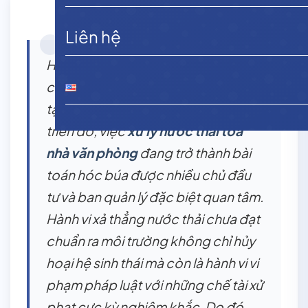
Liên hệ
Hiện nay, các tòa nhà văn phòng
cho thuê xuất hiện ngày càng nhiều
tại các đô thị lớn. Đi kèm với sự phát
triển đó, việc
xử lý nước thải tòa
nhà văn phòng
đang trở thành bài
toán hóc búa được nhiều chủ đầu
tư và ban quản lý đặc biệt quan tâm.
Hành vi xả thẳng nước thải chưa đạt
chuẩn ra môi trường không chỉ hủy
hoại hệ sinh thái mà còn là hành vi vi
phạm pháp luật với những chế tài xử
phạt cực kỳ nghiêm khắc. Do đó,