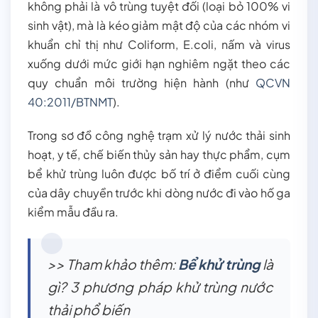
không phải là vô trùng tuyệt đối (loại bỏ 100% vi
sinh vật), mà là kéo giảm mật độ của các nhóm vi
khuẩn chỉ thị như Coliform, E.coli, nấm và virus
xuống dưới mức giới hạn nghiêm ngặt theo các
quy chuẩn môi trường hiện hành (như
QCVN
40:2011/BTNMT
).
Trong sơ đồ công nghệ trạm xử lý nước thải sinh
hoạt, y tế, chế biến thủy sản hay thực phẩm, cụm
bể khử trùng luôn được bố trí ở điểm cuối cùng
của dây chuyền trước khi dòng nước đi vào hố ga
kiểm mẫu đầu ra.
>> Tham khảo thêm:
Bể khử trùng
là
gì? 3 phương pháp khử trùng nước
thải phổ biến