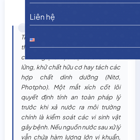
Liên hệ
Trong bất kỳ hệ thống xử lý nước
thải nào, mục tiêu cuối cùng không
chỉ dừng lại ở việc loại bỏ chất rắn lơ
lửng, khử chất hữu cơ hay tách các
hợp chất dinh dưỡng (Nitơ,
Photpho). Một mắt xích cốt lõi
quyết định tính an toàn pháp lý
trước khi xả nước ra môi trường
chính là kiểm soát các vi sinh vật
gây bệnh. Nếu nguồn nước sau xử lý
vẫn chứa hàm lượng lớn vi khuẩn,