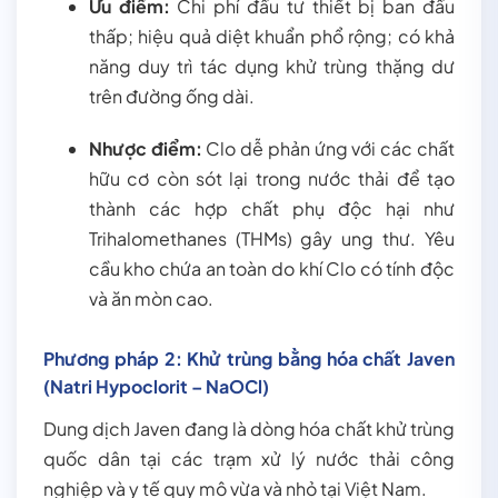
Ưu điểm:
Chi phí đầu tư thiết bị ban đầu
thấp; hiệu quả diệt khuẩn phổ rộng; có khả
năng duy trì tác dụng khử trùng thặng dư
trên đường ống dài.
Nhược điểm:
Clo dễ phản ứng với các chất
hữu cơ còn sót lại trong nước thải để tạo
thành các hợp chất phụ độc hại như
Trihalomethanes (THMs) gây ung thư. Yêu
cầu kho chứa an toàn do khí Clo có tính độc
và ăn mòn cao.
Phương pháp 2: Khử trùng bằng hóa chất Javen
(Natri Hypoclorit – NaOCl)
Dung dịch Javen đang là dòng hóa chất khử trùng
quốc dân tại các trạm xử lý nước thải công
nghiệp và y tế quy mô vừa và nhỏ tại Việt Nam.