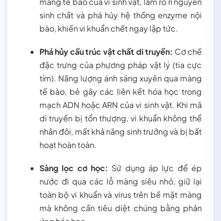
màng tế bào của vi sinh vật, làm rò rỉ nguyên
sinh chất và phá hủy hệ thống enzyme nội
bào, khiến vi khuẩn chết ngay lập tức.
Phá hủy cấu trúc vật chất di truyền:
Cơ chế
đặc trưng của phương pháp vật lý (tia cực
tím). Năng lượng ánh sáng xuyên qua màng
tế bào, bẻ gãy các liên kết hóa học trong
mạch ADN hoặc ARN của vi sinh vật. Khi mã
di truyền bị tổn thương, vi khuẩn không thể
nhân đôi, mất khả năng sinh trưởng và bị bất
hoạt hoàn toàn.
Sàng lọc cơ học:
Sử dụng áp lực để ép
nước đi qua các lỗ màng siêu nhỏ, giữ lại
toàn bộ vi khuẩn và virus trên bề mặt màng
mà không cần tiêu diệt chúng bằng phản