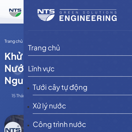
Bỏ
qua
nội
dung
Trang chủ
Tin tức
Trang chủ
Khử Trùng Trong Xử Lý
Nước Thải: Chức Năng,
Lĩnh vực
Nguyên Lý Khử Trùng
Tưới cây tự động
15 Tháng 2, 2026
NTSE
Tin tức
Xử lý nước
Công trình nước