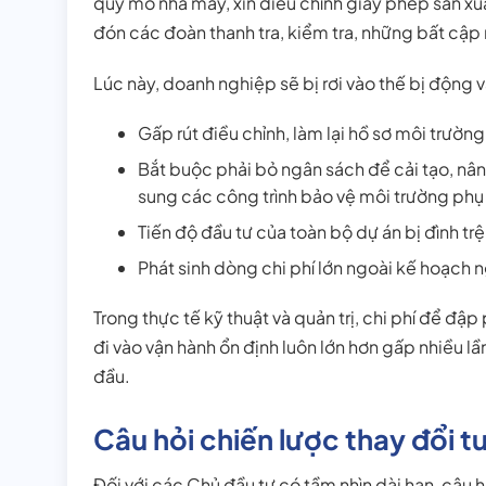
quy mô nhà máy, xin điều chỉnh giấy phép sản xu
đón các đoàn thanh tra, kiểm tra, những bất cập 
Lúc này, doanh nghiệp sẽ bị rơi vào thế bị động v
Gấp rút điều chỉnh, làm lại hồ sơ môi trườn
Bắt buộc phải bỏ ngân sách để cải tạo, n
sung các công trình bảo vệ môi trường phụ 
Tiến độ đầu tư của toàn bộ dự án bị đình tr
Phát sinh dòng chi phí lớn ngoài kế hoạch
Trong thực tế kỹ thuật và quản trị, chi phí để đậ
đi vào vận hành ổn định luôn lớn hơn gấp nhiều lầ
đầu.
Câu hỏi chiến lược thay đổi tư
Đối với các Chủ đầu tư có tầm nhìn dài hạn, câu h