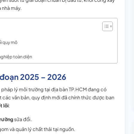
a nhà máy.
ổi quy mô
nghiệp toàn diện
i đoạn 2025 – 2026
g pháp lý môi trường tại địa bàn TP.HCM đang có
ạt các văn bản, quy định mới đã chính thức được ban
t lõi
:
trường
sửa đổi.
gom và quản lý chất thải tại nguồn.