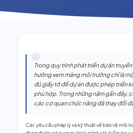
Trong quy trình phát triển dự án truyề
hướng xem mảng môi trường chỉ là mộ
đủ giấy tờ để dự án được phép triển k
phù hợp. Trong những năm gần đây, c
các cơ quan chức năng đã thay đổi đ
Các yêu cầu pháp lý và kỹ thuật về bảo vệ môi t
đang được cơ quan quản lý giám sát, kiểm tra xuy