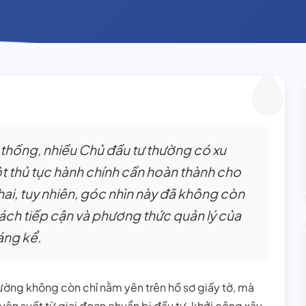
n thống, nhiều Chủ đầu tư thường có xu
t thủ tục hành chính cần hoàn thành cho
hai, tuy nhiên, góc nhìn này đã không còn
ách tiếp cận và phương thức quản lý của
áng kể.
rường không còn chỉ nằm yên trên hồ sơ giấy tờ, mà
ên suốt từ giai đoạn chuẩn bị đầu tư, khởi công xây