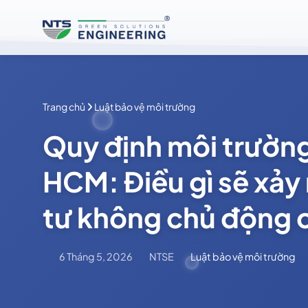
Bỏ
qua
nội
dung
Trang chủ
Luật bảo vệ môi trường
Quy định môi trường
HCM: Điều gì sẽ xảy
tư không chủ động 
6 Tháng 5, 2026
NTSE
Luật bảo vệ môi trường