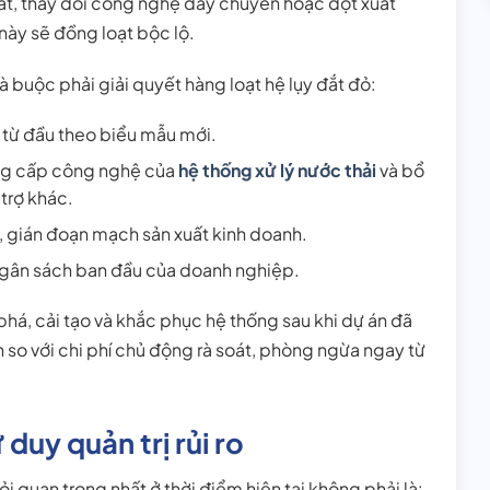
ất, thay đổi công nghệ dây chuyền hoặc đột xuất
này sẽ đồng loạt bộc lộ.
à buộc phải giải quyết hàng loạt hệ lụy đắt đỏ:
g từ đầu theo biểu mẫu mới.
âng cấp công nghệ của
hệ thống xử lý nước thải
và bổ
trợ khác.
ệ, gián đoạn mạch sản xuất kinh doanh.
 ngân sách ban đầu của doanh nghiệp.
p phá, cải tạo và khắc phục hệ thống sau khi dự án đã
n so với chi phí chủ động rà soát, phòng ngừa ngay từ
 duy quản trị rủi ro
ỏi quan trọng nhất ở thời điểm hiện tại không phải là: