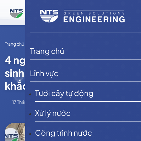
Bỏ
qua
nội
dung
Trang chủ
Tin tức
Trang chủ
4 nguyên nhân làm chết vi
sinh xử lý nước thải và cách
Lĩnh vực
khắc phục
Tưới cây tự động
17 Tháng 9, 2025
NTSE
Tin tức
Xử lý nước
Công trình nước