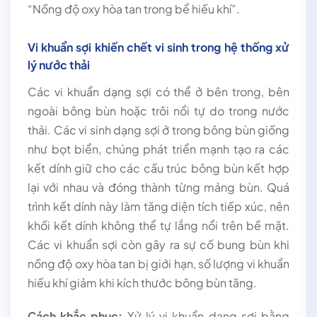
“Nồng độ oxy hòa tan trong bể hiếu khí”.
Vi khuẩn sợi khiến chết vi sinh trong hệ thống xử
lý nước thải
Các vi khuẩn dạng sợi có thể ở bên trong, bên
ngoài bông bùn hoặc trôi nổi tự do trong nước
thải. Các vi sinh dạng sợi ở trong bông bùn giống
như bọt biển, chúng phát triển mạnh tạo ra các
kết dính giữ cho các cấu trúc bông bùn kết hợp
lại với nhau và đóng thành từng mảng bùn. Quá
trình kết dính này làm tăng diện tích tiếp xúc, nên
khối kết dính không thể tự lắng nổi trên bề mặt.
Các vi khuẩn sợi còn gây ra sự cố bung bùn khi
nồng độ oxy hòa tan bị giới hạn, số lượng vi khuẩn
hiếu khí giảm khi kích thước bông bùn tăng.
Cách khắc phục:
Xử lý vi khuẩn dạng sợi bằng