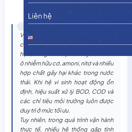
Liên hệ
Vi sinh xử lý nước thải là thành phần
cốt lõi trong các hệ thống xử lý sinh
học, đóng vai trò phân hủy các chất
ô nhiễm hữu cơ, amoni, nitơ và nhiều
hợp chất gây hại khác trong nước
thải. Khi hệ vi sinh hoạt động ổn
định, hiệu suất xử lý BOD, COD và
các chỉ tiêu môi trường luôn được
duy trì ở mức tối ưu.
Tuy nhiên, trong quá trình vận hành
thực tế, nhiều hệ thống gặp tình