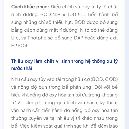
Cách khắc phục:
Điều chỉnh và duy trì tỷ lệ chất
dinh dưỡng BOD:N:P = 100:5:1. Tiến hành bổ
sung những chỉ số thiếu hụt. BOD được bổ sung
bằng cách dùng mật rỉ đường, Nitơ có thể dùng
Ure, và Photpho sẽ bổ sung DAP hoặc dùng axit
H3PO4.
Thiếu oxy làm chết vi sinh trong hệ thống xử lý
nước thải
Nhu cầu oxy tùy vào tải trọng hữu cơ (BOD, COD)
và nồng độ bùn trong bể phản ứng. Đối với bể
hiếu khí, nồng độ oxy hòa tan tối ưu trong khoảng
từ 2 – 4mg/l. Trong quá trình vận hành, kỹ thuật
vận hành cần tiến hành đo nồng độ oxy hòa tan
thường xuyên và tại nhiều vị trí khác nhau trong
bể. Việc kiểm soát quá trình sục khí để đảm bảo