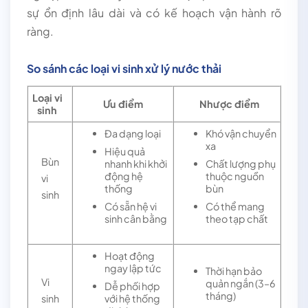
sự ổn định lâu dài và có kế hoạch vận hành rõ
ràng.
So sánh các loại vi sinh xử lý nước thải
Loại vi
Ưu điểm
Nhược điểm
sinh
Đa dạng loại
Khó vận chuyển
xa
Hiệu quả
Bùn
nhanh khi khởi
Chất lượng phụ
động hệ
thuộc nguồn
vi
thống
bùn
sinh
Có sẵn hệ vi
Có thể mang
sinh cân bằng
theo tạp chất
Hoạt động
ngay lập tức
Thời hạn bảo
Vi
quản ngắn (3–6
Dễ phối hợp
tháng)
với hệ thống
sinh