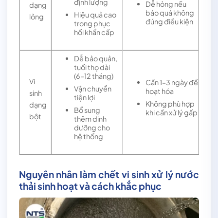
định lượng
Dễ hỏng nếu
dạng
bảo quả không
Hiệu quả cao
lỏng
đúng điều kiện
trong phục
hồi khẩn cấp
Dễ bảo quản,
tuổi thọ dài
(6–12 tháng)
Vi
Cần 1–3 ngày để
Vận chuyển
hoạt hóa
sinh
tiện lợi
Không phù hợp
dạng
Bổ sung
khi cần xử lý gấp
bột
thêm dinh
dưỡng cho
hệ thống
Nguyên nhân làm chết vi sinh xử lý nước
thải sinh hoạt và cách khắc phục